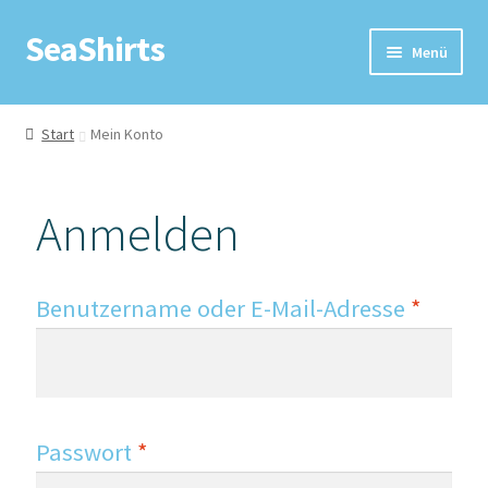
SeaShirts
Menü
Shop
Start
Mein Konto
SeaShirts
Anmelden
Über uns
SeaShirts x everwave
Benutzername oder E-Mail-Adresse
*
Mein Konto
Passwort
*