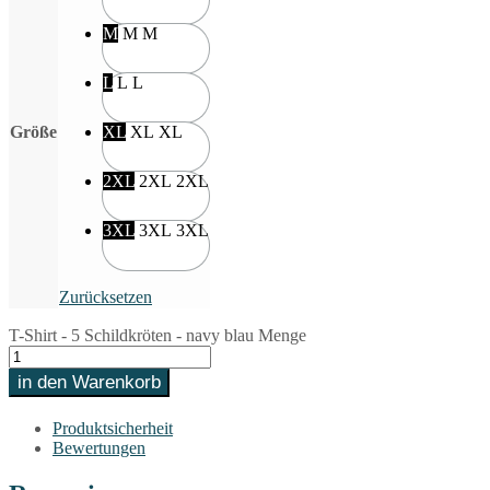
M
M
M
L
L
L
Größe
XL
XL
XL
2XL
2XL
2XL
3XL
3XL
3XL
Zurücksetzen
T-Shirt - 5 Schildkröten - navy blau Menge
in den Warenkorb
Produktsicherheit
Bewertungen