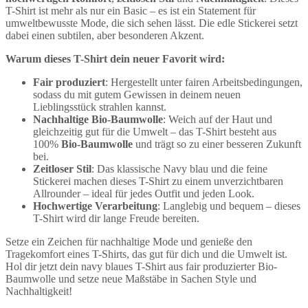
T-Shirt ist mehr als nur ein Basic – es ist ein Statement für
umweltbewusste Mode, die sich sehen lässt. Die edle Stickerei setzt
dabei einen subtilen, aber besonderen Akzent.
Warum dieses T-Shirt dein neuer Favorit wird:
Fair produziert
: Hergestellt unter fairen Arbeitsbedingungen,
sodass du mit gutem Gewissen in deinem neuen
Lieblingsstück strahlen kannst.
Nachhaltige Bio-Baumwolle
: Weich auf der Haut und
gleichzeitig gut für die Umwelt – das T-Shirt besteht aus
100%
Bio-Baumwolle
und trägt so zu einer besseren Zukunft
bei.
Zeitloser Stil
: Das klassische Navy blau und die feine
Stickerei machen dieses T-Shirt zu einem unverzichtbaren
Allrounder – ideal für jedes Outfit und jeden Look.
Hochwertige Verarbeitung
: Langlebig und bequem – dieses
T-Shirt wird dir lange Freude bereiten.
Setze ein Zeichen für nachhaltige Mode und genieße den
Tragekomfort eines T-Shirts, das gut für dich und die Umwelt ist.
Hol dir jetzt dein navy blaues T-Shirt aus fair produzierter Bio-
Baumwolle und setze neue Maßstäbe in Sachen Style und
Nachhaltigkeit!