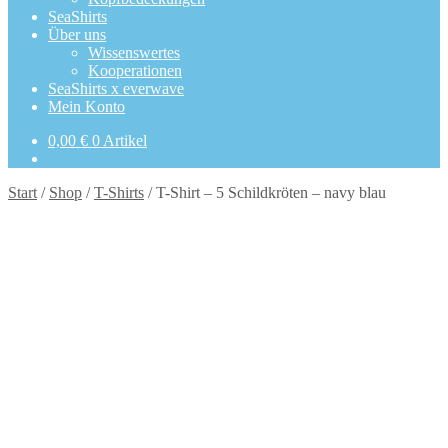
SeaShirts
Über uns
Wissenswertes
Kooperationen
SeaShirts x everwave
Mein Konto
0,00
€
0 Artikel
Start
/
Shop
/
T-Shirts
/
T-Shirt – 5 Schildkröten – navy blau