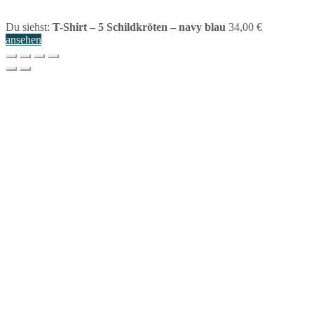
Du siehst:
T-Shirt – 5 Schildkröten – navy blau
34,00
€
ansehen