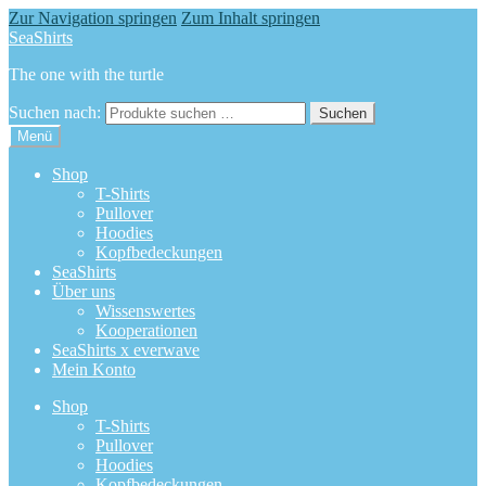
Zur Navigation springen
Zum Inhalt springen
SeaShirts
The one with the turtle
Suchen nach:
Suchen
Menü
Shop
T-Shirts
Pullover
Hoodies
Kopfbedeckungen
SeaShirts
Über uns
Wissenswertes
Kooperationen
SeaShirts x everwave
Mein Konto
Shop
T-Shirts
Pullover
Hoodies
Kopfbedeckungen