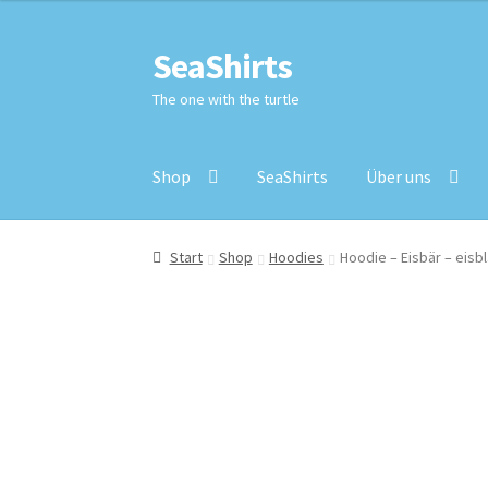
SeaShirts
The one with the turtle
Shop
SeaShirts
Über uns
Start
Shop
Hoodies
Hoodie – Eisbär – eisb