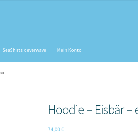
SeaShirts x everwave
Mein Konto
lau
Hoodie – Eisbär – 
74,00
€