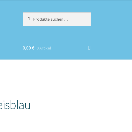
Suchen
0,00
€
0 Artikel
eisblau