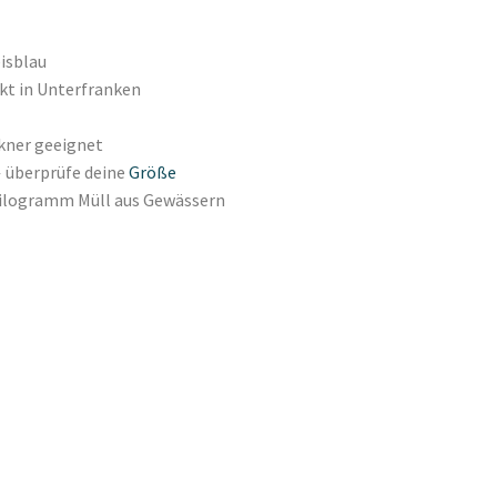
isblau
ckt in Unterfranken
kner geeignet
→ überprüfe deine
Größe
Kilogramm Müll aus Gewässern