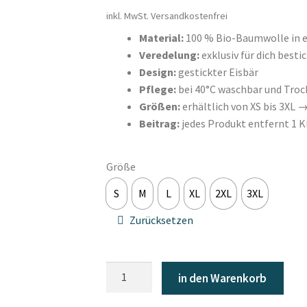
inkl. MwSt.
Versandkostenfrei
Material:
100 % Bio-Baumwolle in e
Veredelung:
exklusiv für dich besti
Design:
gestickter Eisbär
Pflege:
bei 40°C waschbar und Troc
Größen:
erhältlich von XS bis 3XL 
Beitrag:
jedes Produkt entfernt 1 
Größe
S
M
L
XL
2XL
3XL
S
M
L
XL
2XL
3XL
Zurücksetzen
in den Warenkorb